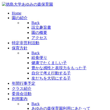
Home
園の紹介
Back
設立趣旨書
園の概要
アクセス
特定非営利活動
保育方針
Back
給食便り
健康でたくましい子
豊かな感性と表現力をもった子
自分で考え行動する子
友だちを大切にする子
年間行事予定
クラス紹介
委員会活動
利用案内
Back
あゆみの森保育園利用にあたって